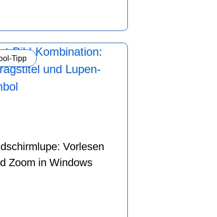
ategorie:
ool-Tipp
ldschirmlupe: Vorlesen
d Zoom in Windows