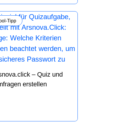
ategorie:
ool-Tipp
snova.click – Quiz und
fragen erstellen