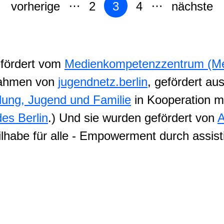
…
…
Seite
Seite
Seite
Seite
Se
vorherige
2
3
4
nächste
efördert vom
Medienkompetenzzentrum (Me
 Rahmen von
jugendnetz.berlin
, gefördert aus
dung, Jugend und Familie
in Kooperation m
des Berlin
.) Und sie wurden gefördert von
A
habe für alle - Empowerment durch assist