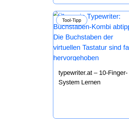
Kategorie:
Tool-Tipp
typewriter.at – 10-Finger-
System Lernen