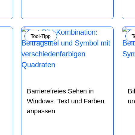
Kategorie:
K
Tool-Tipp
T
Barrierefreies Sehen in
Bi
Windows: Text und Farben
un
anpassen