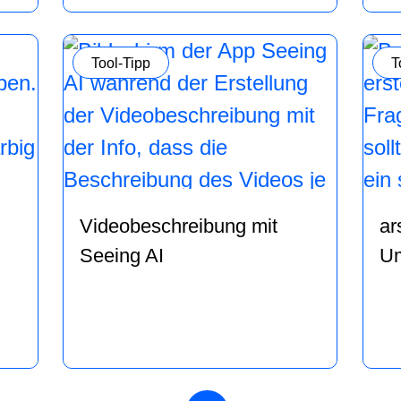
Kategorie:
K
Tool-Tipp
T
Videobeschreibung mit
ar
Seeing AI
Um