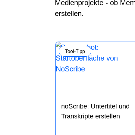
Medienprojekte - ob Meme
erstellen.
Kategorie:
Tool-Tipp
noScribe: Untertitel und
Transkripte erstellen