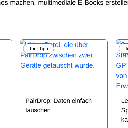
s machen, multimediale E-Books erstellen,
Kategorie:
K
Tool-Tipp
T
PairDrop: Daten einfach
Le
tauschen
Sp
ka